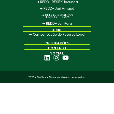
➜ REDD+ RESEX Jacundá
➜ REDD+ Jari Amapá
➜ REDD+ Jutaituba
➜ REDD+ Tueré
➜ REDD+ Jari Pará
➜ CRL
➜ Compensação de Reserva Legal
PUBLICAÇÕES
CONTATO
SOCIAL
2026 - Biofílica - Todos os direitos reservados.