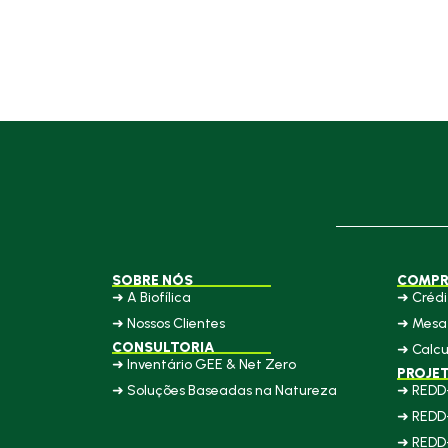
SOBRE NÓS
COMPR
➜ A Biofílica
➜ Crédi
➜ Nossos Clientes
➜ Mesa 
CONSULTORIA
➜ Calcu
➜ Inventário GEE & Net Zero
PROJE
➜ Soluções Baseadas na Natureza
➜ REDD
➜ REDD
➜ REDD