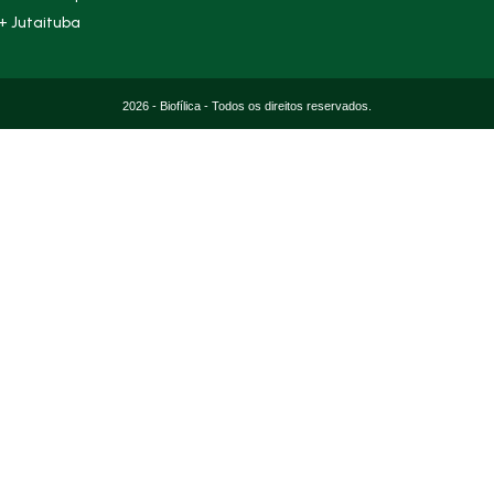
+ Jutaituba
2026 - Biofílica - Todos os direitos reservados.