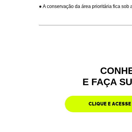
●
A conservação da área prioritária fica so
CONHE
E FAÇA S
CLIQUE E ACESSE