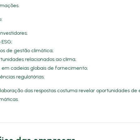
rmações.
:
nvestidores;
 ESG;
os de gestão climática;
rtunidades relacionados ao clima;
 em cadeias globais de fornecimento;
ências regulatórias.
e elaboração das respostas costuma revelar oportunidades d
máticas.