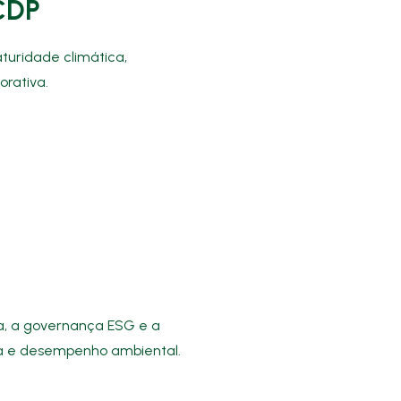
 CDP
turidade climática,
rativa.
ca, a governança ESG e a
a e desempenho ambiental.