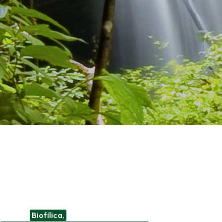
NOSSA MESA DE CRÉDITOS
Nós da
Biofílica,
somos um player global no desenvolvi