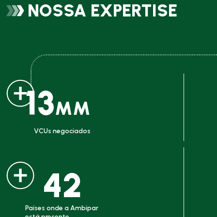
NOSSA EXPERTISE
13
MM
VCUs negociados
42
Países onde a Ambipar
está presente