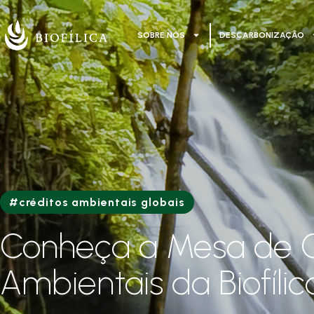
SOBRE NÓS
DESCARBONIZAÇÃO
#créditos ambientais globais
Conheça a Mesa de C
Ambientais da Biofílic