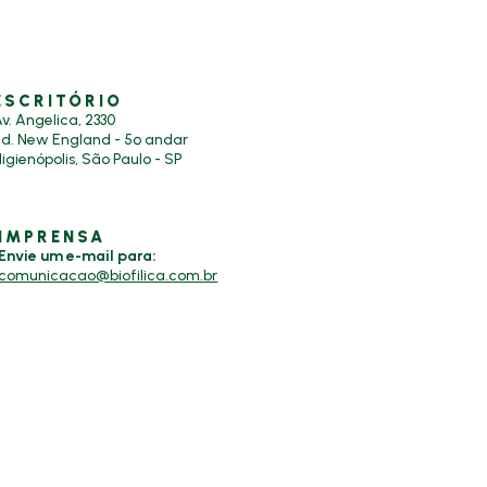
ESCRITÓRIO
v. Angelica, 2330
Ed. New England - 5º andar
igienópolis, São Paulo - SP
IMPRENSA
Envie um e-mail para:
comunicacao@biofilica.com.br