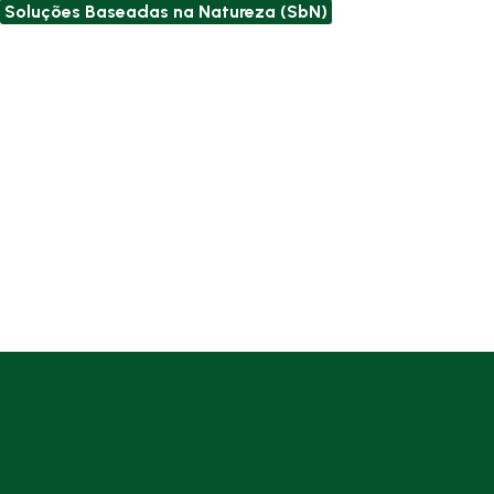
Soluções Baseadas na Natureza (SbN)
no Brasil.
No entanto, nossa expertise vai além do desenvolvi
projetos —
atuamos como intermediários ativos no 
Voluntário de Carbono e somos líderes na comerciali
créditos ambientais,
oferecendo uma plataforma comple
apoiar empresas em todo o mundo em suas metas de neut
de carbono.