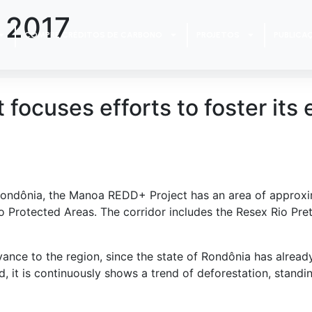
e 2017
COMPRE CRÉDITOS DE CARBONO
PROJETOS
PUBLICA
ocuses efforts to foster its 
 Rondônia, the Manoa REDD+ Project has an area of approxim
o Protected Areas. The corridor includes the Resex Rio Pre
evance to the region, since the state of Rondônia has alrea
ed, it is continuously shows a trend of deforestation, stand