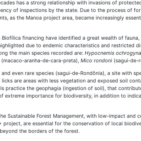
cades has a strong relationship with invasions of protected
ciency of inspections by the state. Due to the process of f
nts, as the Manoa project area, became increasingly essenti
 Biofílica financing have identified a great wealth of fauna, 
ighlighted due to endemic characteristics and restricted di
ong the main species recorded are:
Hypocnemis ochrogyn
(macaco-aranha-de-cara-preta),
Mico rondoni
(sagui-de-
le and even rare species (sagui-de-Rondônia), a site with spe
salt licks are areas with less vegetation and exposed soil co
ls practice the geophagia (ingestion of soil), that contribu
 extreme importance for biodiversity, in addition to indica
at the Sustainable Forest Management, with low-impact and c
roject, are essential for the conservation of local biodiver
eyond the borders of the forest.