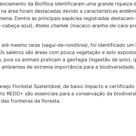
anciamento da Biofílica identificaram uma grande riqueza d
na área foram destacadas devido a características endêmic
tema. Dentre as principais espécies registradas destacam
de-cabeça-azul),
Ateles chamek
(macaco-aranha-de-cara-pr
e até mesmo raras (sagui-de-rondônia), foi identificado um
. Os saleiros são áreas com pouca vegetação e solo expos
a, pois os animais praticam a geofagia (ingestão de solo),
 ambientes de extrema importância para a biodiversidade, 
anejo Florestal Sustentável, de baixo impacto e certificad
eto REDD+ são essenciais para a conservação da biodivers
das fronteiras da floresta.