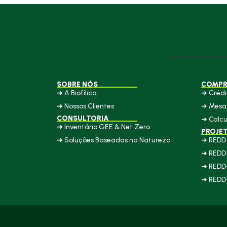
SOBRE NÓS
COMPR
➜ A Biofílica
➜ Crédi
➜ Nossos Clientes
➜ Mesa 
CONSULTORIA
➜ Calcu
➜ Inventário GEE & Net Zero
PROJE
➜ Soluções Baseadas na Natureza
➜ REDD
➜ REDD
➜ REDD
➜ REDD