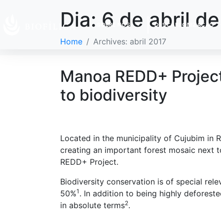
Dia:
6 de abril d
SOBRE NÓS
DESCARBONIZAÇÃO
Home
Archives: abril 2017
Manoa REDD+ Project f
to biodiversity
Located in the municipality of Cujubim in
creating an important forest mosaic next t
REDD+ Project.
Biodiversity conservation is of special rel
1
50%
. In addition to being highly deforest
2
in absolute terms
.