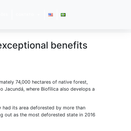
ÇÕES
CONTATO
exceptional benefits
ately 74,000 hectares of native forest,
to Jacundá, where Biofílica also develops a
dy had its area deforested by more than
ing out as the most deforested state in 2016