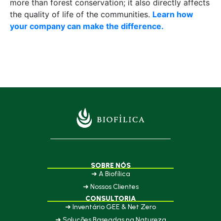
more than forest conservation; it also directly affects
the quality of life of the communities.
Learn how
your company can make the difference.
SOBRE NÓS
➜ A Biofílica
➜ Nossos Clientes
CONSULTORIA
➜ Inventário GEE & Net Zero
➜ Soluções Baseadas na Natureza