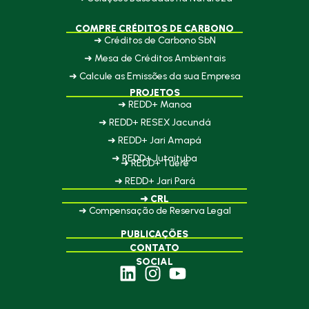
COMPRE CRÉDITOS DE CARBONO
➜ Créditos de Carbono SbN
➜ Mesa de Créditos Ambientais
➜ Calcule as Emissões da sua Empresa
PROJETOS
➜ REDD+ Manoa
➜ REDD+ RESEX Jacundá
➜ REDD+ Jari Amapá
➜ REDD+ Jutaituba
➜ REDD+ Tueré
➜ REDD+ Jari Pará
➜ CRL
➜ Compensação de Reserva Legal
PUBLICAÇÕES
CONTATO
SOCIAL