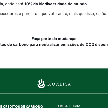
ia
, onde está
10% da biodiversidade do mundo.
necedores e parceiros que votaram e, mais que isso, estã
Faça parte da mudança:
itos de carbono para neutralizar emissões de CO2 disponí
➜ REDD+ Tueré
E CRÉDITOS DE CARBONO