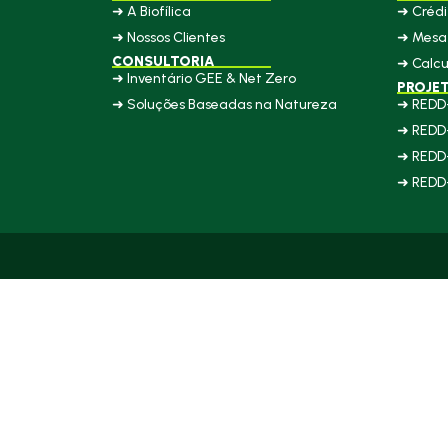
➜ A Biofílica
➜ Crédi
➜ Nossos Clientes
➜ Mesa 
CONSULTORIA
➜ Calcu
➜ Inventário GEE & Net Zero
PROJE
➜ Soluções Baseadas na Natureza
➜ REDD
➜ REDD
➜ REDD
➜ REDD