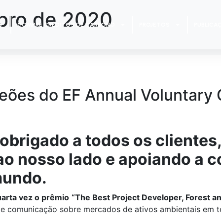
bro de 2020
COMPRE CRÉDITOS DE CARBONO
PROJETOS
PUBLICA
ões do EF Annual Voluntary 
obrigado a todos os clientes
 ao nosso lado e apoiando a 
 mundo.
arta vez o prêmio
“The Best Project Developer, Forest a
o de comunicação sobre mercados de ativos ambientais em 