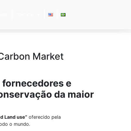
ÇÕES
CONTATO
Carbon Market
, fornecedores e
conservação da maior
nd Land use”
oferecido pela
todo o mundo.