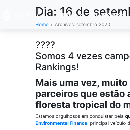
Dia:
16 de setem
SOBRE NÓS
DESCARBONIZAÇÃO
Home
Archives: setembro 2020
????
Somos 4 vezes campe
Rankings!
Mais uma vez, muito 
parceiros que estão
floresta tropical do
Estamos orgulhosos em conquistar pela
qu
Environmental Finance
, principal veícul