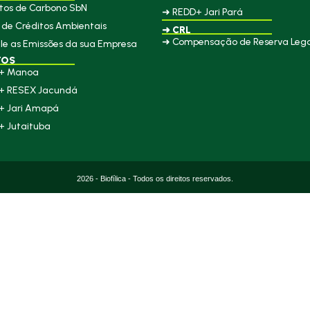
tos de Carbono SbN
➜ REDD+ Jari Pará
de Créditos Ambientais
➜ CRL
➜ Compensação de Reserva Lega
le as Emissões da sua Empresa
TOS
+ Manoa
+ RESEX Jacundá
+ Jari Amapá
+ Jutaituba
2026 - Biofílica - Todos os direitos reservados.