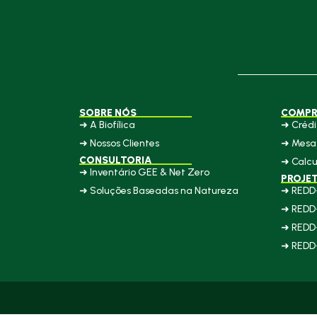
SOBRE NÓS
COMPR
➜ A Biofílica
➜ Crédi
➜ Nossos Clientes
➜ Mesa 
CONSULTORIA
➜ Calcu
➜ Inventário GEE & Net Zero
PROJE
➜ Soluções Baseadas na Natureza
➜ REDD
➜ REDD
➜ REDD
➜ REDD