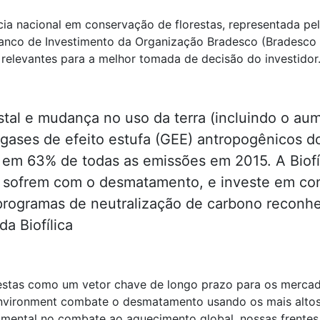
ia nacional em conservação de florestas, representada pel
Banco de Investimento da Organização Bradesco (Bradesco 
 relevantes para a melhor tomada de decisão do investidor
al e mudança no uso da terra (incluindo o aume
e gases de efeito estufa (GEE) antropogênicos 
am em 63% de todas as emissões em 2015. A Biof
ue sofrem com o desmatamento, e investe em co
programas de neutralização de carbono reconhe
a Biofílica
estas como um vetor chave de longo prazo para os mercado
nvironment combate o desmatamento usando os mais altos
damental no combate ao aquecimento global, nossas frente