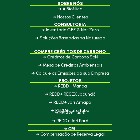
SOBRE NÓS
➜ A Biofílica
➜ Nossos Clientes
CONSULTORIA
➜ Inventário GEE & Net Zero
➜ Soluções Baseadas na Natureza
COMPRE CRÉDITOS DE CARBONO
➜ Créditos de Carbono SbN
➜ Mesa de Créditos Ambientais
➜ Calcule as Emissões da sua Empresa
PROJETOS
➜ REDD+ Manoa
➜ REDD+ RESEX Jacundá
➜ REDD+ Jari Amapá
➜ REDD+ Jutaituba
➜ REDD+ Tueré
➜ REDD+ Jari Pará
➜ CRL
➜ Compensação de Reserva Legal