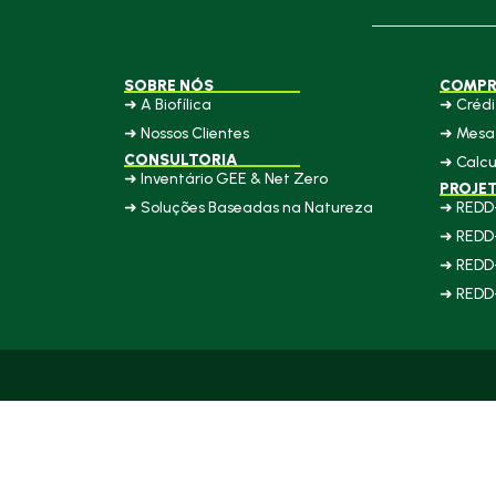
SOBRE NÓS
COMPR
➜ A Biofílica
➜ Crédi
➜ Nossos Clientes
➜ Mesa 
CONSULTORIA
➜ Calcu
➜ Inventário GEE & Net Zero
PROJE
➜ Soluções Baseadas na Natureza
➜ REDD
➜ REDD
➜ REDD
➜ REDD