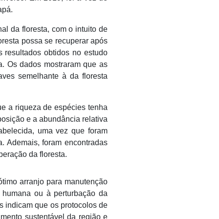
apá.
l da floresta, com o intuito de
oresta possa se recuperar após
s resultados obtidos no estudo
ta. Os dados mostraram que as
aves semelhante à da floresta
e a riqueza de espécies tenha
mposição e a abundância relativa
abelecida, uma vez que foram
ca. Ademais, foram encontradas
eração da floresta.
 ótimo arranjo para manutenção
ça humana ou à perturbação da
s indicam que os protocolos de
imento sustentável da região e