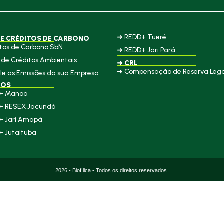
➜ REDD+ Tueré
E CRÉDITOS DE CARBONO
tos de Carbono SbN
➜ REDD+ Jari Pará
de Créditos Ambientais
➜ CRL
➜ Compensação de Reserva Lega
le as Emissões da sua Empresa
TOS
+ Manoa
+ RESEX Jacundá
+ Jari Amapá
+ Jutaituba
2026 - Biofílica - Todos os direitos reservados.