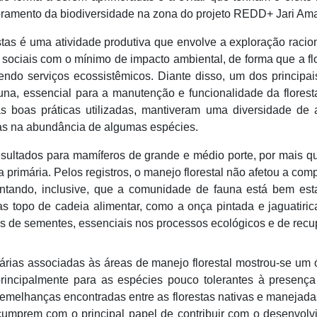
toramento da biodiversidade na zona do projeto REDD+ Jari Am
tas é uma atividade produtiva que envolve a exploração raciona
 sociais com o mínimo de impacto ambiental, de forma que a fl
endo serviços ecossistêmicos. Diante disso, um dos principai
auna, essencial para a manutenção e funcionalidade da flores
às boas práticas utilizadas, mantiveram uma diversidade de 
as na abundância de algumas espécies.
sultados para mamíferos de grande e médio porte, por mais qu
a primária. Pelos registros, o manejo florestal não afetou a co
ontando, inclusive, que a comunidade de fauna está bem est
s topo de cadeia alimentar, como a onça pintada e jaguatiri
s de sementes, essenciais nos processos ecológicos e de recup
imárias associadas às áreas de manejo florestal mostrou-se um
principalmente para as espécies pouco tolerantes à presen
semelhanças encontradas entre as florestas nativas e manejada
cumprem com o principal papel de contribuir com o desenvolv